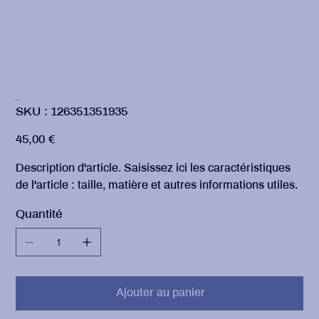
Article
SKU
SKU :
126351351935
126351351935
Prix
45,00 €
Description d'article. Saisissez ici les caractéristiques
de l'article : taille, matière et autres informations utiles.
Quantité
Ajouter au panier